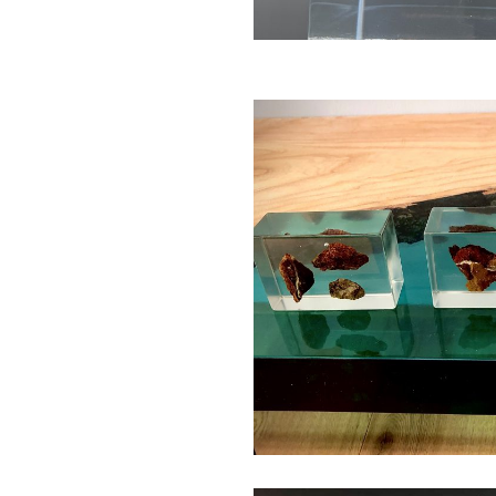
Fossielen vondst
Giet-geschenken
Objecten & ku