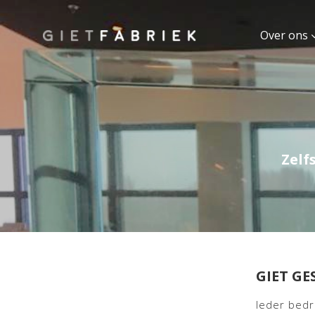
Over ons
Zelf
GIET G
Ieder bedr