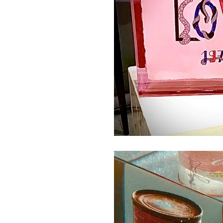
Love by Yves Saint La
Giet-geschenken
Objecten & ku