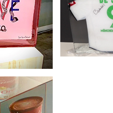
Voetbalshirt met ha
Giet-geschenken
Objecten & 
urent
nst
Projects