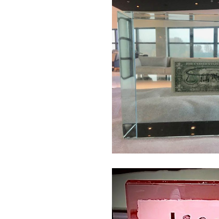
Andy Warhol signed do
Giet-geschenken
Giet-kunst
Ob