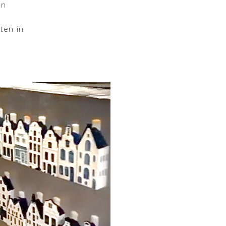
an
ten in
s blauwe huisjes