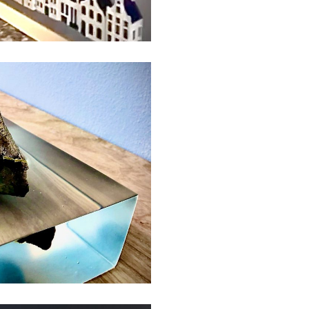
kunst
Projects
 delft
kunst
Projects