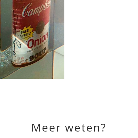
e op Campbels soup
jecten & kunst
Projects
Meer weten?