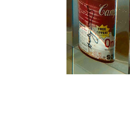
Andy Warhol signatur
can
Giet-geschenken
Giet-kunst
Ob