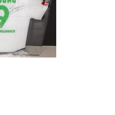
ndtekening
kunst
Projects