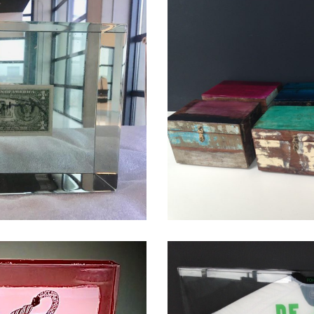
llar: 1980
Decoratieve kistjes
jecten & kunst
Projects
Giet-geschenken
Objecten & 