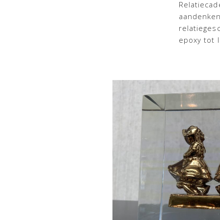
Relatiecad
aandenken
relatieges
epoxy tot 
Heinen Delfts blauw
Giet-geschenken
Objecten & ku