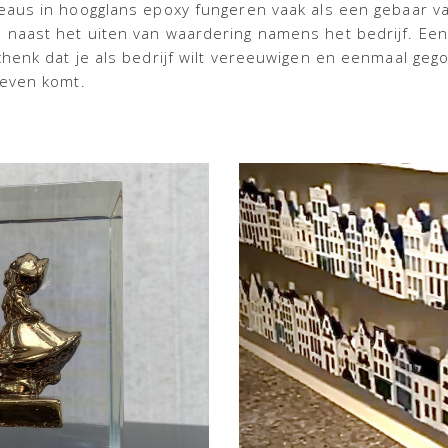
eaus in hoogglans epoxy fungeren vaak als een gebaar v
 naast
het uiten van waardering namens het bedrijf
. Een
chenk dat je als bedrijf wilt vereeuwigen en eenmaal gego
leven komt.
KLM first Class Delft
nst
Projects