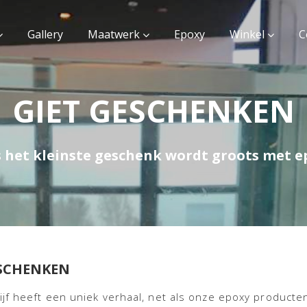
Gallery
Maatwerk
Epoxy
Winkel
C
GIET GESCHENKEN
s het kleinste geschenk wordt groots met e
ESCHENKEN
ijf heeft een uniek verhaal, net als onze epoxy producte