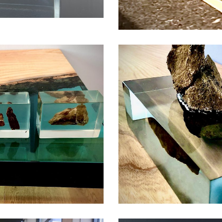
Giet-geschenken
Objecten & 
Bijzondere vondst TU
nst
Projects
Giet-geschenken
Objecten & 