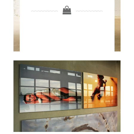
Foto kunstwerk
Checkered
Giet-foto
Objecten & kunst
Projects