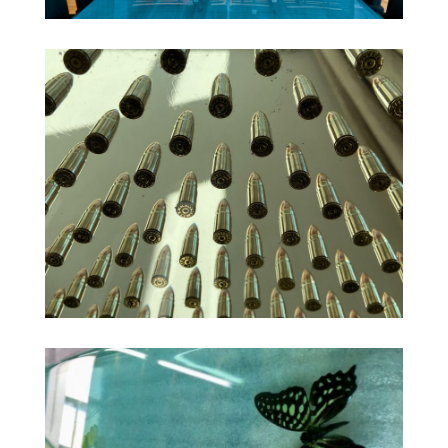
Dew drops
Checkered