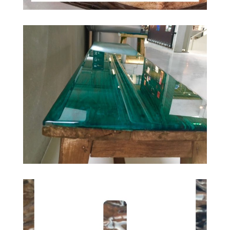
Huwelijksbankje
Checkered
Objecten & kunst
Projects