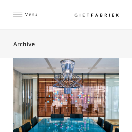
Menu
Archive
Maatwerk in blauw epoxy
Checkered
Objecten & kunst
Projects