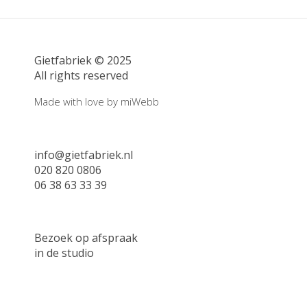
Gietfabriek © 2025
All rights reserved
Made with love by
miWebb
info@gietfabriek.nl
020 820 0806
06 38 63 33 39
Bezoek op afspraak
in de studio